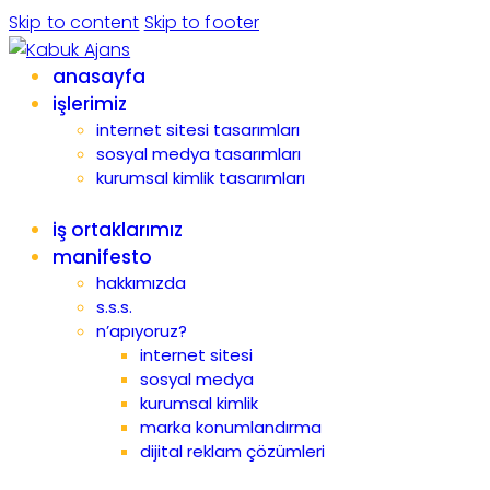
Skip to content
Skip to footer
anasayfa
işlerimiz
internet sitesi tasarımları
sosyal medya tasarımları
kurumsal kimlik tasarımları
iş ortaklarımız
manifesto
hakkımızda
s.s.s.
n’apıyoruz?
internet sitesi
sosyal medya
kurumsal kimlik
marka konumlandırma
dijital reklam çözümleri