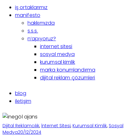
iş ortaklarımız
manifesto
hakkımızda
s.s.s.
n’apıyoruz?
internet sitesi
sosyal medya
kurumsal kimlik
marka konumlandırma
dijital reklam çözümleri
blog
iletişim
Dijital Reklamcılık
,
İnternet Sitesi
,
Kurumsal Kimlik
,
Sosyal
Medya
20/12/2024