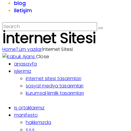
blog
iletişim
İnternet Sitesi
Home
Tüm yazılar
İnternet Sitesi
Close
anasayfa
işlerimiz
internet sitesi tasarımları
sosyal medya tasarımları
kurumsal kimlik tasarımları
iş ortaklarımız
manifesto
hakkımızda
s.s.s.