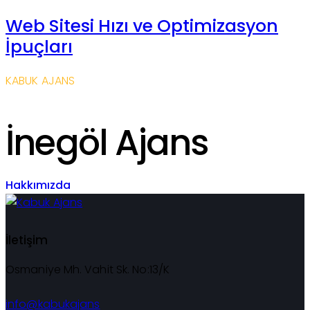
Web Sitesi Hızı ve Optimizasyon
İpuçları
KABUK AJANS
İnegöl Ajans
Hakkımızda
İletişim
Osmaniye Mh. Vahit Sk. No:13/K
info@kabukajans