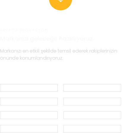
KREATIF INOVASYON
Markanızı geleceğe hazırlıyoruz.
Markanızı en etkili şekilde temsil ederek rakiplerinizin
önünde konumlandırıyoruz.